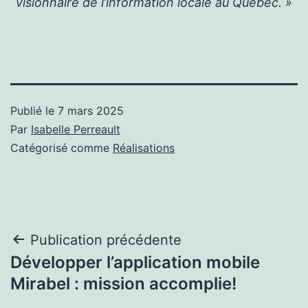
visionnaire de l’information locale au Québec. »
Publié le
7 mars 2025
Par
Isabelle Perreault
Catégorisé comme
Réalisations
Navigation
Publication précédente
Développer l’application mobile
de
Mirabel : mission accomplie!
l’article